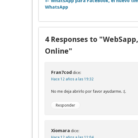
← WhatsApp para FaceBook, el nuevo ti
WhatsApp
4 Responses to "WebSapp
Online"
Fran7cod
dice:
Hace 12 años a las 19:32
No me deja abrirlo por favor ayudarme. :(.
Responder
Xiomara
dice:
Hace 12 años a las 11:04