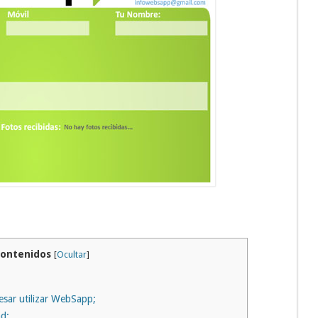
Contenidos
[
Ocultar
]
esar utilizar WebSapp;
d;