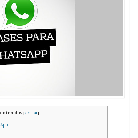
Contenidos
[
Ocultar
]
sApp: